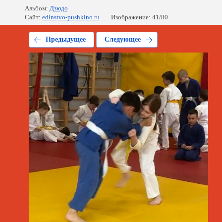
Альбом:
Дзюдо
Сайт:
edinstvo-pushkino.ru
Изображение: 41/80
Предыдущее
Следующее